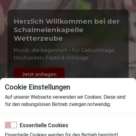
Herzlich Willkommen bei der
Schalmeienkapelle
Wetterzeube
Musik, die begeistert – für Geburtstage,
Hochzeiten, Feste & Umzüge.
Jetzt anfragen
Cookie Einstellungen
Unsere Geschichte
Auf unserer Webseite verwenden wir Cookies. Diese sind
für den reibungslosen Betrieb zwingen notwendig.
Essentielle Cookies
Essentielle Cookies werden für den Betrieb benötigt!